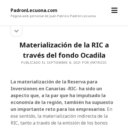
a
PadronLecuona.com
b
Página web personal de Juan Patricio Padrón Lecuona
r
a
B
i
b
r
r
a
Materialización de la RIC a
m
i
r
r
e
través del fondo Ocadila
b
n
a
r
PUBLICADO EL SEPTIEMBRE 8, 2021 POR JPATRICIO
ú
r
r
a
a
l
l
La materialización de la Reserva para
a
Inversiones en Canarias -RIC- ha sido un
t
a
aspecto que, a la par que ha impulsado la
e
r
t
economía de la región, también ha supuesto
a
un importante reto para los empresarios
. En
l
e
ese sentido, la materialización indirecta de la
r
RIC, tanto a través de la emisión de los bonos