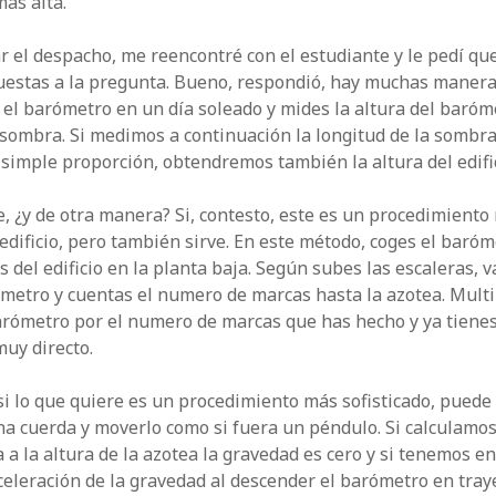
mas alta.
 el despacho, me reencontré con el estudiante y le pedí qu
uestas a la pregunta. Bueno, respondió, hay muchas manera
 el barómetro en un día soleado y mides la altura del baróme
 sombra. Si medimos a continuación la longitud de la sombra 
simple proporción, obtendremos también la altura del edific
je, ¿y de otra manera? Si, contesto, este es un procedimient
dificio, pero también sirve. En este método, coges el baróme
s del edificio en la planta baja. Según subes las escaleras, 
ómetro y cuentas el numero de marcas hasta la azotea. Multip
barómetro por el numero de marcas que has hecho y ya tienes 
uy directo.
si lo que quiere es un procedimiento más sofisticado, puede 
a cuerda y moverlo como si fuera un péndulo. Si calculamo
a la altura de la azotea la gravedad es cero y si tenemos en
celeración de la gravedad al descender el barómetro en traye