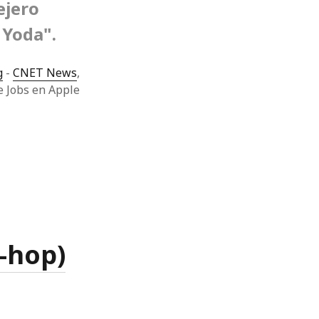
ejero
 Yoda".
g
-
CNET News
,
e Jobs en Apple
-hop)