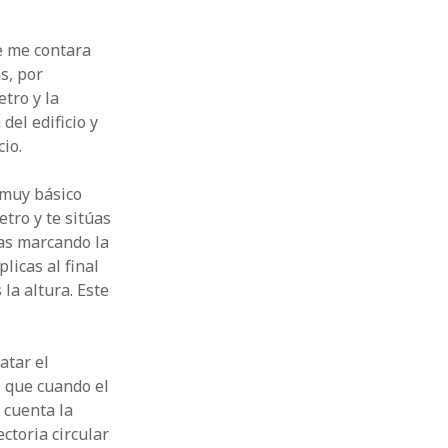
e me contara
s, por
tro y la
del edificio y
io.
o muy básico
tro y te sitúas
vas marcando la
licas al final
la altura. Este
atar el
s que cuando el
 cuenta la
ctoria circular