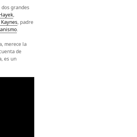
e dos grandes
 Hayek
,
 Kaynes
, padre
ianismo
.
a, merece la
 cuenta de
a, es un