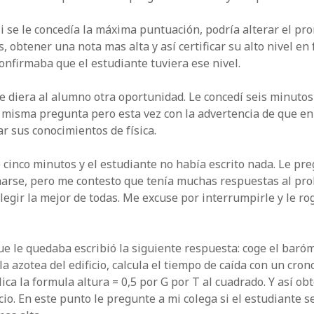
si se le concedía la máxima puntuación, podría alterar el pr
, obtener una nota mas alta y así certificar su alto nivel en f
onfirmaba que el estudiante tuviera ese nivel.
le diera al alumno otra oportunidad. Le concedí seis minuto
 misma pregunta pero esta vez con la advertencia de que en
r sus conocimientos de física.
cinco minutos y el estudiante no había escrito nada. Le pre
rse, pero me contesto que tenía muchas respuestas al pro
elegir la mejor de todas. Me excuse por interrumpirle y le r
ue le quedaba escribió la siguiente respuesta: coge el baróm
la azotea del edificio, calcula el tiempo de caída con un cro
ica la formula altura = 0,5 por G por T al cuadrado. Y así o
icio. En este punto le pregunte a mi colega si el estudiante se