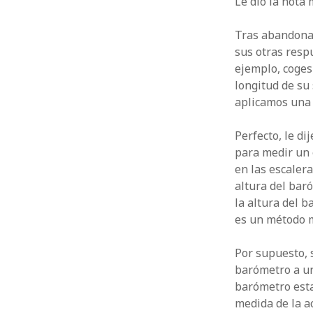
Le dio la nota 
Tras abandonar
sus otras resp
ejemplo, coges
longitud de su
aplicamos una 
Perfecto, le di
para medir un e
en las escalera
altura del bar
la altura del 
es un método m
Por supuesto, 
barómetro a un
barómetro esta 
medida de la a