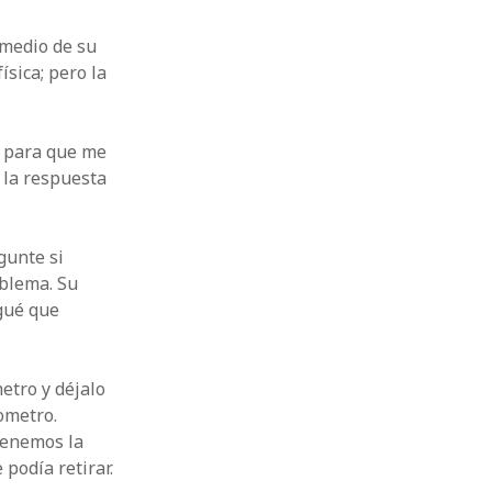
omedio de su
ísica; pero la
s para que me
 la respuesta
gunte si
blema. Su
ogué que
etro y déjalo
nometro.
btenemos la
 podía retirar.