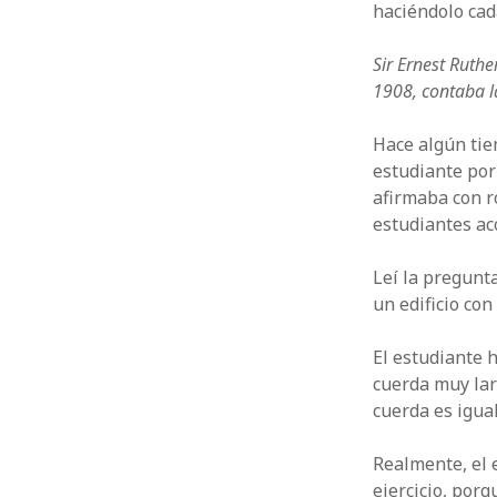
haciéndolo cada
Sir Ernest Ruth
1908, contaba l
Hace algún tie
estudiante por
afirmaba con r
estudiantes aco
Leí la pregunt
un edificio co
El estudiante h
cuerda muy larg
cuerda es igual 
Realmente, el 
ejercicio, por