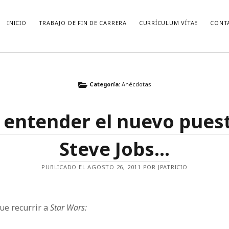
INICIO
TRABAJO DE FIN DE CARRERA
CURRÍCULUM VÍTAE
CONT
CATEGORÍAS
Categoría:
Anécdotas
Anécdotas
Bolsa
 entender el nuevo pues
Ciencia
Citas
Steve Jobs...
Economí­a
Estudio de mercado
General
PUBLICADO EL AGOSTO 26, 2011 POR JPATRICIO
Laboral
Libros
Marketing
que recurrir a
Star Wars:
Mercados Financieros
Noticias