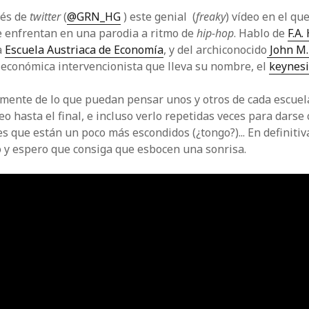
vés de
twitter
(
@GRN_HG
) este genial (
freaky
) vídeo en el qu
 enfrentan en una parodia a ritmo de
hip-hop
. Hablo de
F.A.
a
Escuela Austriaca de Economía
, y del archiconocido
John M.
e económica intervencionista que lleva su nombre, el
keynes
ente de lo que puedan pensar unos y otros de cada escuel
eo hasta el final, e incluso verlo repetidas veces para darse
s que están un poco más escondidos (¿tongo?)... En definitiv
o y espero que consiga que esbocen una sonrisa.