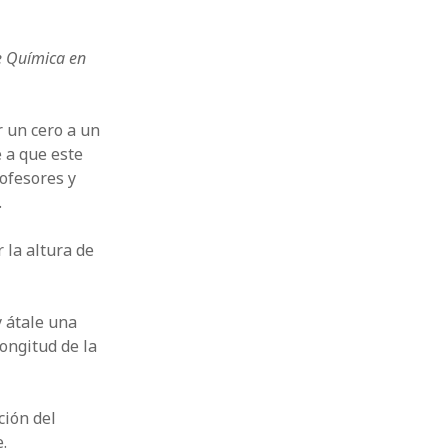
de Química en
r un cero a un
 a que este
ofesores y
.
 la altura de
y átale una
longitud de la
ción del
.