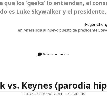
a que los 'geeks' lo entiendan, el cons
Política Económica
Relatos
do es Luke Skywalker y el presidente,
Uncategorized
Valoración
Roger Chen
en referencia al nuevo puesto de presidente Stev
Deja un comentario
k vs. Keynes (parodia hip
PUBLICADO EL MAYO 12, 2011 POR JPATRICIO