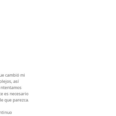
que cambió mi
lejos, así
 intentamos
te es necesario
le que parezca.
ontinuo