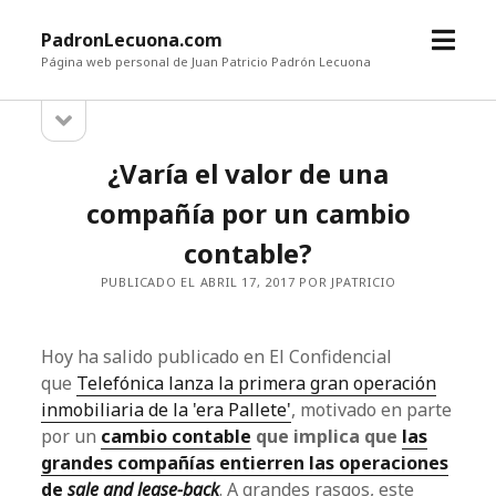
a
PadronLecuona.com
b
Página web personal de Juan Patricio Padrón Lecuona
r
a
B
i
b
r
r
a
¿Varía el valor de una
m
i
r
r
e
compañía por un cambio
b
n
a
r
contable?
ú
r
r
a
PUBLICADO EL ABRIL 17, 2017 POR JPATRICIO
a
l
l
a
t
a
Hoy ha salido publicado en El Confidencial
e
que
Telefónica lanza la primera gran operación
r
t
inmobiliaria de la 'era Pallete'
, motivado en parte
a
l
e
por un
cambio contable
que implica que
las
grandes compañías entierren las operaciones
r
de
sale and lease-back
. A grandes rasgos, este