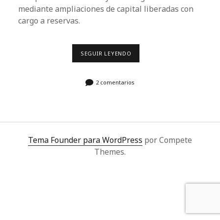
a
mediante ampliaciones de capital liberadas con
cargo a reservas.
l
SEGUIR LEYENDO
A
M
P
L
2 comentarios
I
A
C
I
O
N
E
S
Tema Founder para WordPress
por Compete
D
E
Themes.
C
A
P
I
T
A
L
L
I