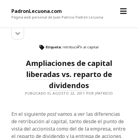
a
PadronLecuona.com
b
Página web personal de Juan Patricio Padrón Lecuona
r
a
B
i
b
r
r
a
m
i
Etiqueta:
retribuciÃ³n al capital
r
r
e
b
Ampliaciones de capital
n
a
r
ú
r
liberadas vs. reparto de
r
a
a
dividendos
l
l
a
PUBLICADO EL AGOSTO 22, 2011 POR JPATRICIO
t
a
e
r
t
En el siguiente
post
vamos a ver las diferencias
a
l
e
de retribución al capital, tanto desde el punto de
vista del accionista como del de la empresa, entre
r
el reparto de dividendo y la entrega de acciones