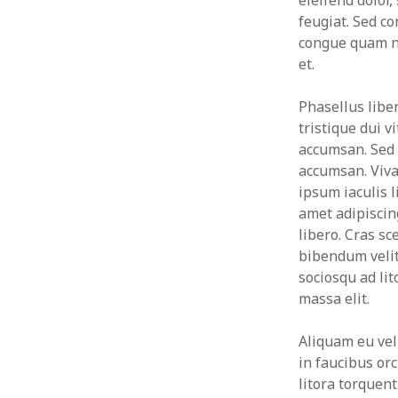
eleifend dolor,
mayo 2011
feugiat. Sed co
a
marzo 2011
congue quam nu
l
febrero 2011
et.
enero 2011
Phasellus liber
tristique dui 
accumsan. Sed 
accumsan. Viva
ipsum iaculis 
amet adipiscing
libero. Cras sc
bibendum velit 
sociosqu ad li
massa elit.
Aliquam eu vel
in faucibus orc
litora torquen