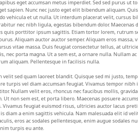
apibus eget accumsan metus imperdiet. Sed sed purus ut to
eget sapien. Nunc nec justo eget elit bibendum aliquam. Qui
do vehicula et ut nulla. Ut interdum placerat velit, cursus 
urabitur nec nibh ligula, egestas bibendum dolor. Maecenas 
tis quis porttitor ipsum sagittis. Etiam tortor lorem, rutru
 purus. Aliquam auctor auctor semper. Aliquam eros massa, v
ursus vitae massa. Duis feugiat consectetur tellus, at ultricie
is, nec porta magna. Ut a sem est, a ornare nulla. Nullam ac
um aliquam. Pellentesque in facilisis nulla.
n velit sed quam laoreet blandit. Quisque sed mi justo, te
nare turpis vel diam accumsan feugiat. Vivamus tempor nibh 
itor. Nullam velit eros, rhoncus nec faucibus mollis, gravida
um. Ut non sem est, et porta libero. Maecenas posuere accu
s. Vivamus feugiat euismod risus, ultricies auctor lacus pret
is diam a enim sagittis vehicula. Nam malesuada elit id velit
iaculis, eros ac sodales pellentesque, enim augue sodales nu
nim turpis eu ante.