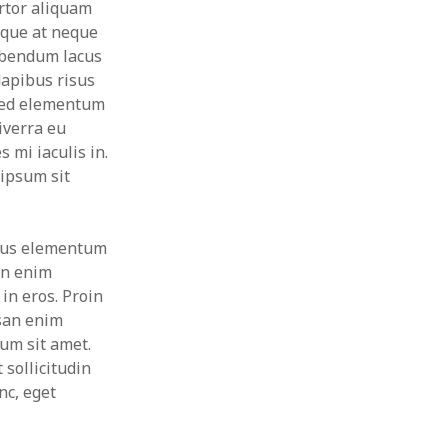
rtor aliquam
sque at neque
bibendum lacus
dapibus risus
m sed elementum
iverra eu
s mi iaculis in.
 ipsum sit
mpus elementum
in enim
 in eros. Proin
msan enim
ium sit amet.
 sollicitudin
nc, eget