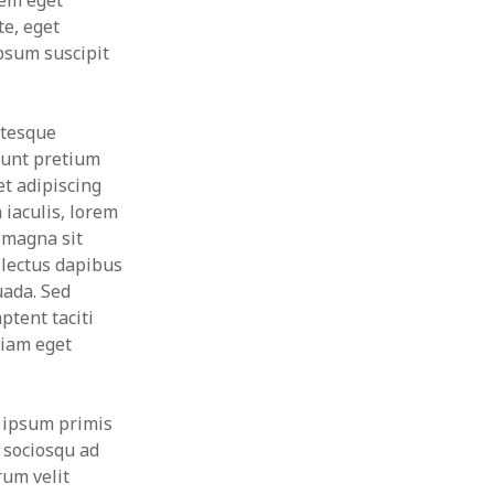
rem eget
te, eget
psum suscipit
ntesque
dunt pretium
et adipiscing
 iaculis, lorem
 magna sit
 lectus dapibus
uada. Sed
ptent taciti
tiam eget
e ipsum primis
i sociosqu ad
rum velit