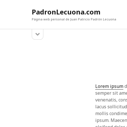
PadronLecuona.com
Página web personal de Juan Patricio Padrón Lecuona
a
B
b
r
a
ARCHIVOS
i
r
r
septiembre 2021
b
enero 2019
a
r
diciembre 2018
r
mayo 2017
r
a
a
abril 2017
l
l
febrero 2017
Lorem ipsum
d
a
enero 2014
semper sit ame
t
a
e
enero 2012
venenatis, con
r
t
noviembre 2011
lacus sollicitud
a
septiembre 2011
mollis condime
l
e
agosto 2011
ipsum. Maecena
r
julio 2011