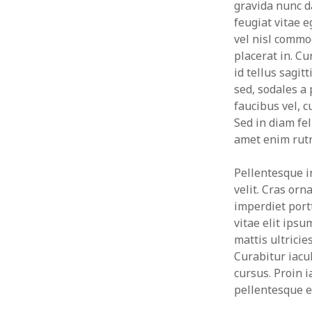
gravida nunc d
feugiat vitae 
vel nisl commo
placerat in. C
id tellus sagit
sed, sodales a
faucibus vel, c
Sed in diam fel
amet enim rutr
Pellentesque i
velit. Cras or
imperdiet portt
vitae elit ips
mattis ultricie
Curabitur iacul
cursus. Proin 
pellentesque e