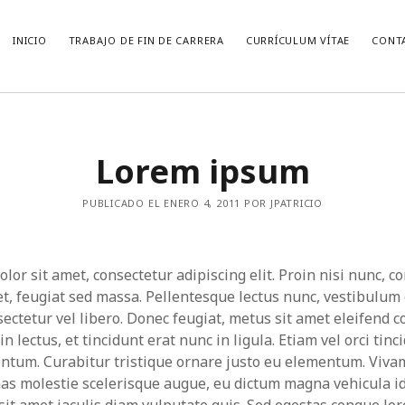
INICIO
TRABAJO DE FIN DE CARRERA
CURRÍCULUM VÍTAE
CONT
CATEGORÍAS
Lorem ipsum
Anécdotas
Bolsa
PUBLICADO EL ENERO 4, 2011 POR JPATRICIO
Ciencia
Citas
Economí­a
Estudio de mercado
olor sit amet, consectetur adipiscing elit. Proin nisi nunc,
General
t, feugiat sed massa. Pellentesque lectus nunc, vestibulum
Laboral
sectetur vel libero. Donec feugiat, metus sit amet eleifend 
Libros
in lectus, et tincidunt erat nunc in ligula. Etiam vel orci tinc
Marketing
ntum. Curabitur tristique ornare justo eu elementum. Viva
Mercados Financieros
s molestie scelerisque augue, eu dictum magna vehicula id
Noticias