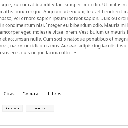
augue, rutrum at blandit vitae, semper nec odio. Ut mollis m
t mattis nunc congue. Aliquam bibendum, leo vel hendrerit ma
assa, vel ornare sapien ipsum laoreet sapien. Duis eu orci n
r in condimentum nisi. Integer eu bibendum odio. Mauris mi 
lamcorper eget, molestie vitae lorem. Vestibulum ut mauris 
um et accumsan nulla. Cum sociis natoque penatibus et magni
tes, nascetur ridiculus mus. Aenean adipiscing iaculis ipsu
rsus eros quis neque lacinia ultrices.
Citas
General
Libros
CicerÃ³n
Lorem Ipsum