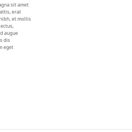
agna sit amet
ttis, erat
ibh, et mollis
lectus,
id augue
s dis
m eget