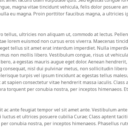
 sit amet iaculis diam vulputate quis. Sed egestas congue lo
Política Económica
ngue, magna vitae tincidunt vehicula, felis dolor posuere an
Relatos
lla eu magna. Proin porttitor faucibus magna, a ultricies i
Uncategorized
Valoración
o tellus, ultricies non aliquam ut, commodo at lectus. Pelle
vitae lorem euismod non cursus eros viverra. Maecenas tinci
eget tellus sit amet erat interdum imperdiet. Nulla imperdi
mus non mollis libero. Vestibulum congue, risus ut vehicula
libero, a egestas mauris augue eget dolor. Aenean hendrerit,
 consequat, nisl dui pulvinar metus, non sollicitudin libero
elerisque turpis vel ipsum tincidunt ac egestas tellus males
at sapien consectetur vitae hendrerit massa iaculis. Class a
tora torquent per conubia nostra, per inceptos himenaeos. E
it ac ante feugiat tempor vel sit amet ante. Vestibulum ant
i luctus et ultrices posuere cubilia Curae; Class aptent tacit
t per conubia nostra, per inceptos himenaeos. Phasellus rut