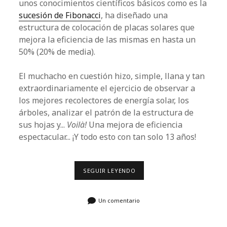
unos conocimientos científicos básicos como es la
a
sucesión de Fibonacci
, ha diseñado una
l
estructura de colocación de placas solares que
mejora la eficiencia de las mismas en hasta un
50% (20% de media).
El muchacho en cuestión hizo, simple, llana y tan
extraordinariamente el ejercicio de observar a
los mejores recolectores de energía solar, los
árboles, analizar el patrón de la estructura de
sus hojas y...
Voilà!
Una mejora de eficiencia
espectacular... ¡Y todo esto con tan solo 13 años!
SEGUIR LEYENDO
U
N
N
I
Un comentario
Ñ
O
D
E