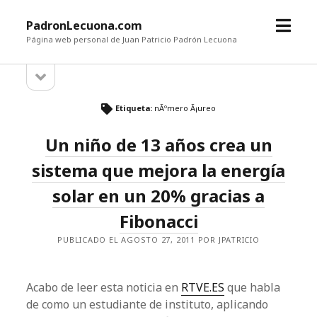
a
PadronLecuona.com
b
Página web personal de Juan Patricio Padrón Lecuona
r
a
B
i
b
r
r
a
m
i
Etiqueta:
nÃºmero Ã¡ureo
r
r
e
b
Un niño de 13 años crea un
n
a
r
ú
r
sistema que mejora la energía
r
a
a
solar en un 20% gracias a
l
l
a
Fibonacci
t
a
e
PUBLICADO EL AGOSTO 27, 2011 POR JPATRICIO
r
t
a
l
e
Acabo de leer esta noticia en
RTVE.ES
que habla
r
de como un estudiante de instituto, aplicando